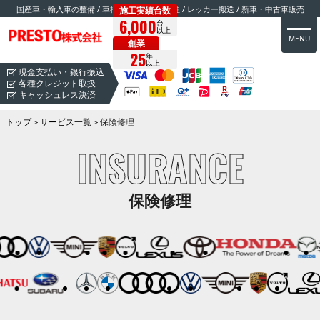
国産車・輸入車の整備 / 車検 / 鈑金・塗装修理 / レッカー搬送 / 新車・中古車販売
施工実績台数
6,000
台
以上
MENU
創業
25
年
以上
現金支払い・銀行振込
各種クレジット取扱
キャッシュレス決済
トップ
＞
サービス一覧
＞
保険修理
INSURANCE
保険修理